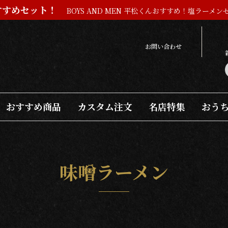
すすめセット！
BOYS AND MEN 平松くんおすすめ！
塩ラーメン
お問い合わせ
おすすめ商品
カスタム注文
名店特集
おう
ラーメン
つけ麺
惣菜
醤油ラーメン
塩ラーメン
味噌ラーメン
豚骨ラーメン
二郎系ラーメン
餃子
チャーシュー
ラーメン
まぜそば
つけ麺
担々麵
惣菜
味噌ラーメン