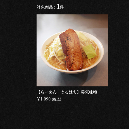
1
対象商品：
件
【らーめん まるはち】男気味噌
￥1,090
(税込)