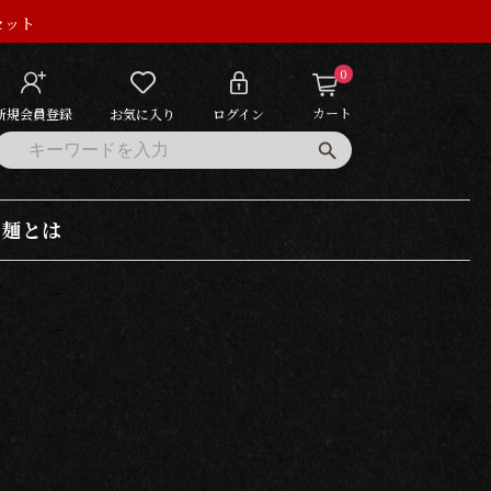
セット
0
カート
新規会員登録
お気に入り
ログイン
ち麺とは
醤油ラーメン
塩ラーメン
味噌ラーメン
豚骨ラーメン
台湾ラーメン
鶏清湯ラーメン
二郎系ラーメン
カレーラーメン
その他ラーメン
餃子
焼売
小籠包