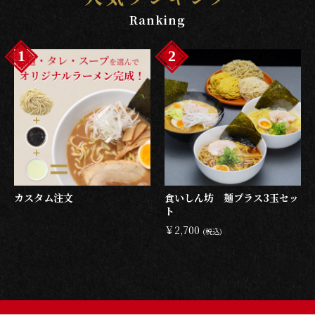
Ranking
1
2
カスタム注文
食いしん坊 麺プラス3玉セッ
ト
￥2,700
(税込)
お買い物を続ける
カートへ進む