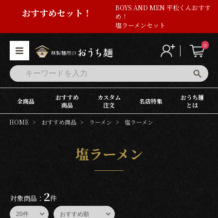
BOYS AND MEN 平松くんおすす
おすすめセット！
め！
塩ラーメンセット
0
おすすめ
カスタム
おうち麺
全商品
名店特集
商品
注文
とは
HOME
おすすめ商品
ラーメン
塩ラーメン
塩ラーメン
2
対象商品：
件