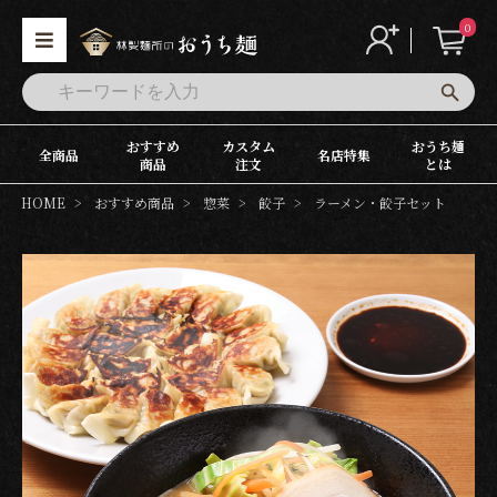
0
おすすめ
カスタム
おうち麺
全商品
名店特集
商品
注文
とは
HOME
おすすめ商品
惣菜
餃子
ラーメン・餃子セット